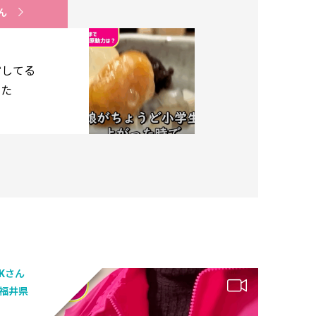
ん
営してる
った
Kさん
福井県