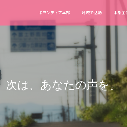
ボランティア本部
地域で活動
本部主
次
は
、
あ
な
た
の
声
を
。