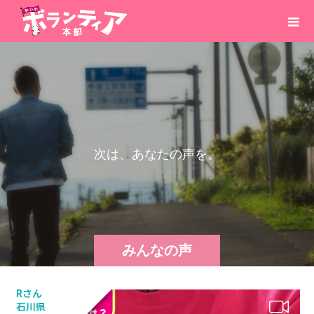
次
は
、
あ
な
た
の
声
を
。
みんなの声
Rさん
石川県