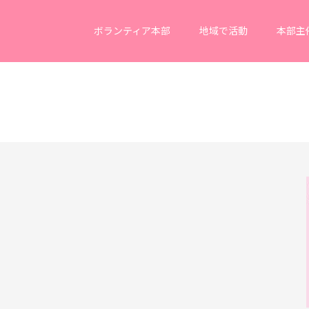
ボランティア本部
地域で活動
本部主
。