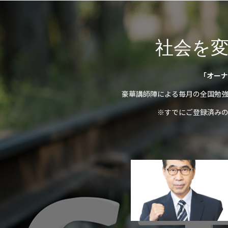
社会を
「オーナ
豪華講師陣による毎月の全国勉
※すでにご登録済み