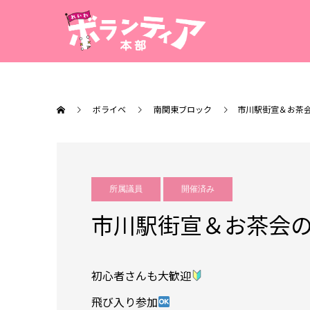
ボライベ
南関東ブロック
市川駅街宣＆お茶
所属議員
開催済み
市川駅街宣＆お茶会
初心者さんも大歓迎
飛び入り参加