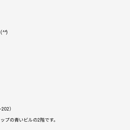
。
(
^^
)
202）
ョップの青いビルの2階です。