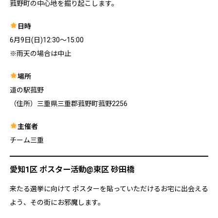
菰野町の中心地を掘り起こします。
日時
6月9日(日)12:30〜15:00
※雨天の場合は中止
場所
道の駅菰野
（住所）三重県三重郡菰野町菰野2256
主催者
チーム三重
愛知1区 ポスター活動@東区 砂田橋
来たる選挙に向けて ポスターを貼っていただけるお宅に出会える
よう、その街にお邪魔します。