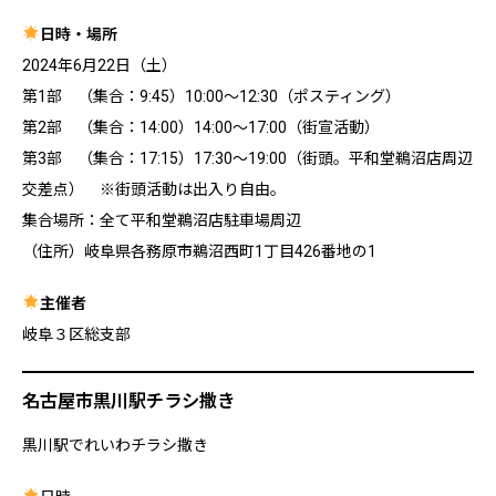
日時・場所
2024年6月22日（土）
第1部 （集合：9:45）10:00〜12:30（ポスティング）
第2部 （集合：14:00）14:00〜17:00（街宣活動）
第3部 （集合：17:15）17:30〜19:00（街頭。平和堂鵜沼店周辺
交差点） ※街頭活動は出入り自由。
集合場所：全て平和堂鵜沼店駐車場周辺
（住所）岐阜県各務原市鵜沼西町1丁目426番地の1
主催者
岐阜３区総支部
名古屋市黒川駅チラシ撒き
黒川駅でれいわチラシ撒き