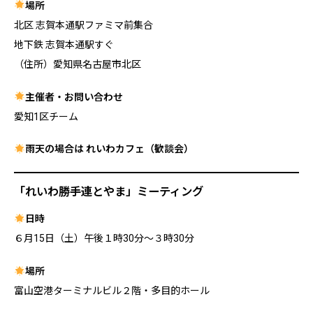
場所
北区 志賀本通駅ファミマ前集合
地下鉄 志賀本通駅すぐ
（住所）愛知県名古屋市北区
主催者・お問い合わせ
愛知1区チーム
雨天の場合は れいわカフェ（歓談会）
「れいわ勝手連とやま」ミーティング
日時
６月15日（土）午後１時30分～３時30分
場所
富山空港ターミナルビル２階・多目的ホール