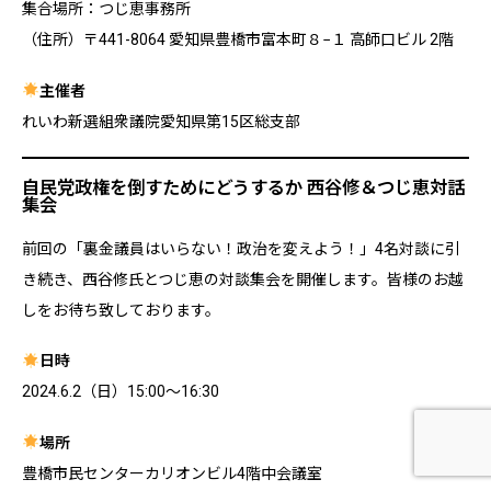
集合場所：つじ恵事務所
（住所）〒441-8064 愛知県豊橋市富本町８−１ 高師口ビル 2階
主催者
れいわ新選組衆議院愛知県第15区総支部
自民党政権を倒すためにどうするか 西谷修＆つじ恵対話
集会
前回の「裏金議員はいらない！政治を変えよう！」4名対談に引
き続き、西谷修氏とつじ恵の対談集会を開催します。皆様のお越
しをお待ち致しております。
日時
2024.6.2（日）15:00～16:30
場所
豊橋市民センターカリオンビル4階中会議室