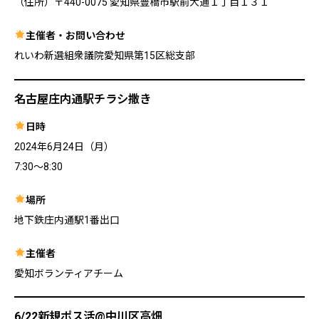
（住所）〒440-0075 愛知県豊橋市駅前大通１丁目１３１
主催者・お問い合わせ
れいわ新選組衆議院愛知県第15区総支部
名古屋庄内通駅チラシ撒き
日時
2024年6月24日（月）
7:30〜8:30
場所
地下鉄庄内通駅1番出口
主催者
愛知ボランティアチーム
6/22新規ポス活@中川区高畑