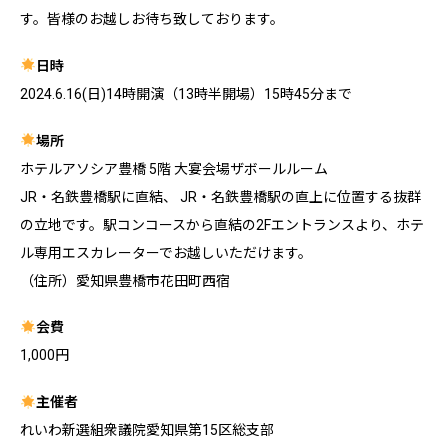
す。皆様のお越しお待ち致しております。
日時
2024.6.16(日)14時開演（13時半開場）15時45分まで
場所
ホテルアソシア豊橋 5階 大宴会場ザボールルーム
JR・名鉄豊橋駅に直結、 JR・名鉄豊橋駅の直上に位置する抜群
の立地です。駅コンコースから直結の2Fエントランスより、ホテ
ル専用エスカレーターでお越しいただけます。
（住所）愛知県豊橋市花田町西宿
会費
1,000円
主催者
れいわ新選組衆議院愛知県第15区総支部