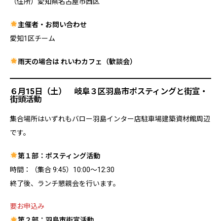
（住所）愛知県名古屋市西区
主催者・お問い合わせ
愛知1区チーム
雨天の場合は れいわカフェ（歓談会）
６月15日（土） 岐阜３区羽島市ポスティングと街宣・
街頭活動
集合場所はいずれもバロー羽島インター店駐車場建築資材館周辺
です。
第１部：ポスティング活動
時間：（集合 9:45）10:00～12:30
終了後、ランチ懇親会を行います。
要お申込み
第２部：羽島市街宣活動