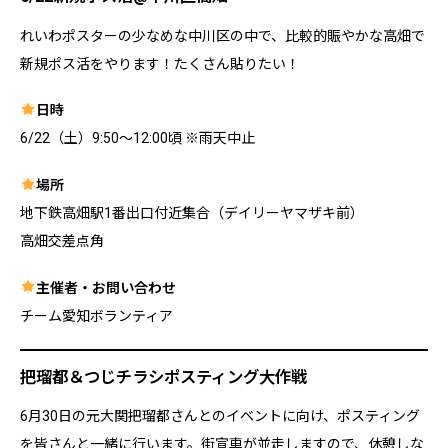
れいわポスターの少なめな中川区の中で、比較的賑やかな高畑で
新規ポス活をやります！たくさん貼りたい！
日時
6/22（土）9:50〜12:00頃 ※雨天中止
場所
地下鉄高畑駅1番出口付近集合（デイリーヤマザキ前）
高畑交差点角
主催者・お問い合わせ
チーム愛知ボランティア
把瑠都＆つじチラシポスティング大作戦
6月30日の元大関把瑠都さんとのイベントに向け、ポスティング
を皆さんと一緒に行います。街宣車が並走しますので、休憩しな