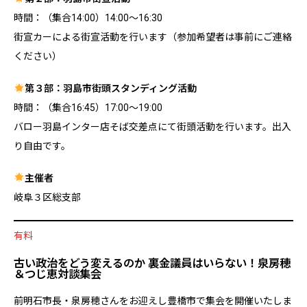
時間：（集合14:00）14:00〜16:30
街宣カーによる街宣活動を行います（参加希望者は事前にご連絡
ください）
第３部：羽島市街頭スタンディング活動
時間：（集合16:45）17:00〜19:00
バロー羽島インター店そば交差点にて街頭活動を行います。出入
り自由です。
主催者
岐阜３区総支部
有料
古い政治をどう変えるのか 裏金議員はいらない！泉房穂
＆つじ恵対談集会
前明石市長・泉房穂さんをお迎えし豊橋市で集会を開催いたしま