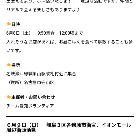
出会えるよう、ポス活いたします！ 地道な活動ですが、仲間と
リアルで会える楽しさもありますよ♪
日時
6月8日（土） 9:50集合 12:00頃まで
入れそうなお店があれば、お昼ごはんを食べて解散することも多
いです。
場所
名鉄瀬戸線瓢箪山駅改札付近に集合
（住所）名古屋市守山区
主催者・お問い合わせ
チーム愛知ボランティア
６月９日（日） 岐阜３区各務原市街宣、イオンモール
周辺街頭活動