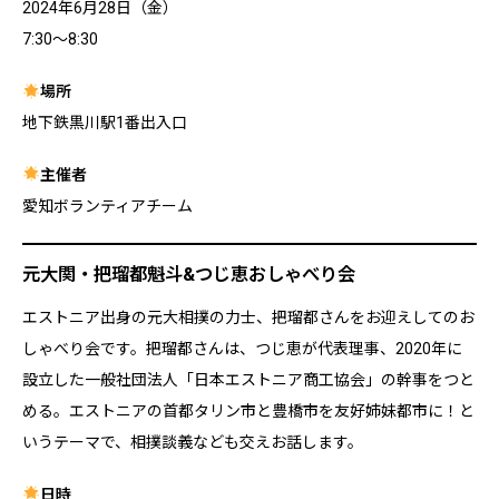
2024年6月28日（金）
7:30〜8:30
場所
地下鉄黒川駅1番出入口
主催者
愛知ボランティアチーム
元大関・把瑠都魁斗&つじ恵おしゃべり会
エストニア出身の元大相撲の力士、把瑠都さんをお迎えしてのお
しゃべり会です。把瑠都さんは、つじ恵が代表理事、2020年に
設立した一般社団法人「日本エストニア商工協会」の幹事をつと
める。エストニアの首都タリン市と豊橋市を友好姉妹都市に！と
いうテーマで、相撲談義なども交えお話します。
日時