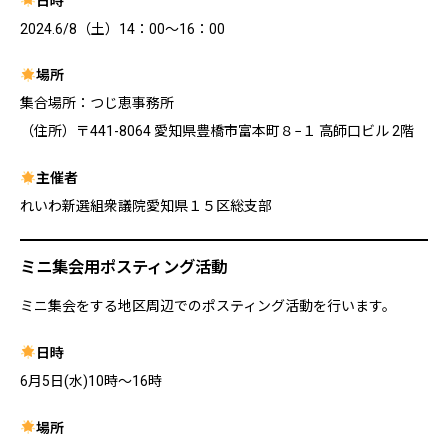
日時
2024.6/8（土）14：00～16：00
場所
集合場所：つじ恵事務所
（住所）〒441-8064 愛知県豊橋市富本町８−１ 高師口ビル 2階
主催者
れいわ新選組衆議院愛知県１５区総支部
ミニ集会用ポスティング活動
ミニ集会をする地区周辺でのポスティング活動を行います。
日時
6月5日(水)10時～16時
場所