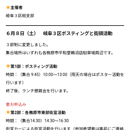
主催者
岐阜３区総支部
６月８日（土） 岐阜３区ポスティングと街頭活動
３部制に変更しました。
集合場所はいずれも各務原市平和堂鵜沼店駐車場周辺です。
第1部：ポスティング活動
時間：（集合 9:45）10:00～13:00（雨天の場合はポスター活動を
行います）
終了後、ランチ懇親会を行います。
要お申込み
第2部：各務原市東部街宣活動
時間：（集合14:30）14:30〜16:30
街宣カーによる街宣活動を行います（参加希望者は事前にご連絡