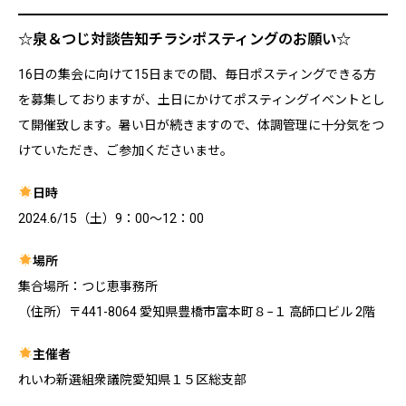
☆泉＆つじ対談告知チラシポスティングのお願い☆
16日の集会に向けて15日までの間、毎日ポスティングできる方
を募集しておりますが、土日にかけてポスティングイベントとし
て開催致します。暑い日が続きますので、体調管理に十分気をつ
けていただき、ご参加くださいませ。
日時
2024.6/15（土）9：00～12：00
場所
集合場所：つじ恵事務所
（住所）〒441-8064 愛知県豊橋市富本町８−１ 高師口ビル 2階
主催者
れいわ新選組衆議院愛知県１５区総支部