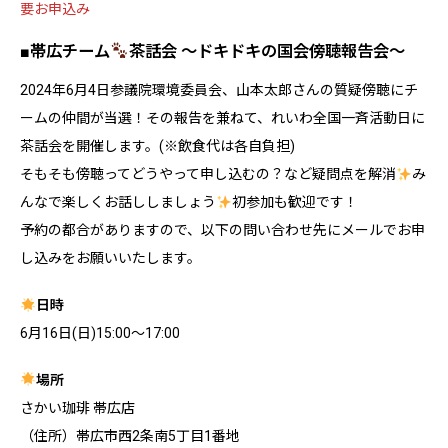
要お申込み
■帯広チーム
茶話会 ～ドキドキの国会傍聴報告会～
2024年6月4日参議院環境委員会、山本太郎さんの質疑傍聴にチ
ームの仲間が当選！その報告を兼ねて、れいわ全国一斉活動日に
茶話会を開催します。(※飲食代は各自負担)
そもそも傍聴ってどうやって申し込むの？など疑問点を解消
み
んなで楽しくお話ししましょう
初参加も歓迎です！
予約の都合がありますので、以下の問い合わせ先にメールでお申
し込みをお願いいたします。
日時
6月16日(日)15:00〜17:00
場所
さかい珈琲 帯広店
（住所）帯広市西2条南5丁目1番地