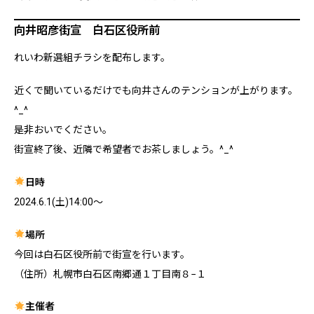
向井昭彦街宣 白石区役所前
れいわ新選組チラシを配布します。
近くで聞いているだけでも向井さんのテンションが上がります。
^_^
是非おいでください。
街宣終了後、近隣で希望者でお茶しましょう。^_^
日時
2024.6.1(土)14:00～
場所
今回は白石区役所前で街宣を行います。
（住所）札幌市白石区南郷通１丁目南８−１
主催者