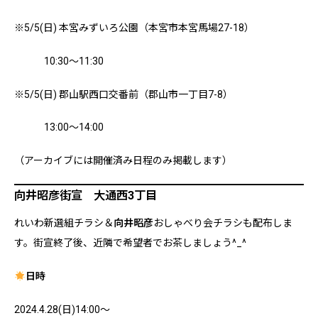
※5/5(日) 本宮みずいろ公園（本宮市本宮馬場27-18）
10:30～11:30
※5/5(日) 郡山駅西口交番前（郡山市一丁目7-8）
13:00～14:00
（アーカイブには開催済み日程のみ掲載します）
向井昭彦街宣 大通西3丁目
れいわ新選組チラシ＆
向井昭彦
おしゃべり会チラシも配布しま
す。街宣終了後、近隣で希望者でお茶しましょう^_^
日時
2024.4.28(日)14:00～