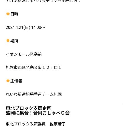
向井昭彦おしゃべり会チラシも配布します
日時
2024.4.21(日) 14:00～
場所
イオンモール発寒前
札幌市西区発寒８条１２丁目１
主催者
れいわ新選組勝手連チーム札幌
東北ブロック支局企画
盛岡に集合！合同おしゃべり会
東北ブロック政策委員
佐原若子