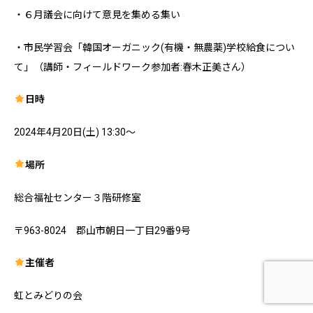
・６月議会に向けて意見を集める集い
・市民学習会「韓国オーガニック(有機・無農薬)学校給食につい
て」（講師・フィールドワーク参加者:春木正美さん）
日時
2024年4月20日(土) 13:30～
場所
総合福祉センター３階研修室
〒963-8024 郡山市朝日一丁目29番9号
主催者
虹とみどりの会