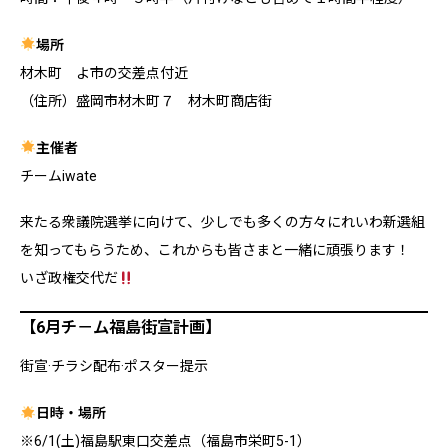
場所
材木町 よ市の交差点付近
（住所）盛岡市材木町７ 材木町商店街
主催者
チームiwate
来たる衆議院選挙に向けて、少しでも多くの方々にれいわ新選組
を知ってもらうため、これからも皆さまと一緒に頑張ります！
いざ政権交代だ
【6月チ－ム福島街宣計画】
街宣·チラシ配布·ポスター提示
日時・場所
※6/1(土)福島駅東口交差点（福島市栄町5-1）