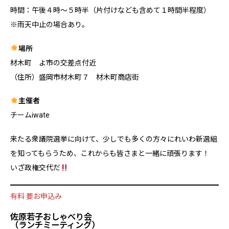
時間：午後４時〜５時半（片付けなども含めて１時間半程度）
※雨天中止の場合あり。
場所
材木町 よ市の交差点付近
（住所）盛岡市材木町７ 材木町商店街
主催者
チームiwate
来たる衆議院選挙に向けて、少しでも多くの方々にれいわ新選組
を知ってもらうため、これからも皆さまと一緒に頑張ります！
いざ政権交代だ
有料 要お申込み
佐原若子おしゃべり会
（ランチミーティング）