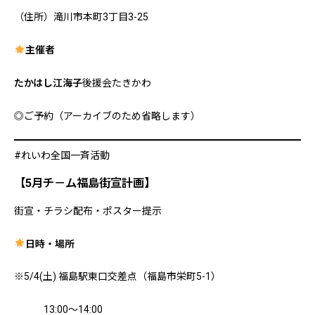
（住所）滝川市本町3丁目3-25
主催者
たかはし江海子
後援会たきかわ
◎ご予約（アーカイブのため省略します）
#れいわ全国一斉活動
【5月チ－ム福島街宣計画】
街宣・チラシ配布・ポスター提示
日時・場所
※5/4(土) 福島駅東口交差点（福島市栄町5-1）
13:00～14:00