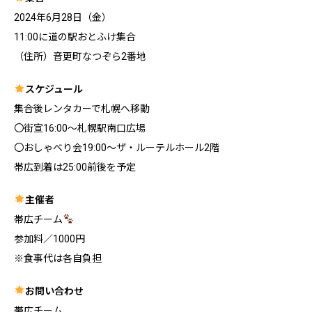
2024年6月28日（金）
11:00に道の駅おとふけ集合
（住所）音更町なつぞら2番地
スケジュール
集合後レンタカーで札幌へ移動
〇街宣16:00～札幌駅南口広場
〇おしゃべり会19:00～ザ・ルーテルホール2階
帯広到着は25:00前後を予定
主催者
帯広チーム
参加料／1000円
※食事代は各自負担
お問い合わせ
帯広チーム