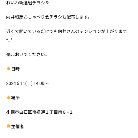
れいわ新選組チラシ＆
向井昭彦おしゃべり会チラシも配布します。
近くで聞いているだけでも向井さんのテンションが上がります。
^_^
是非おいでください。
日時
2024.5.11(土) 14:00～
場所
札幌市白石区南郷通１丁目南８−１
主催者