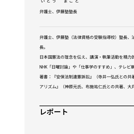
いとう まこと
弁護士、伊藤塾塾長
弁護士、伊藤塾（法律資格の受験指導校）塾長、法
長。
日本国憲法の理念を伝え、講演・執筆活動を精力
NHK「日曜討論」や「仕事学のすすめ」、テレビ
著書：『安保法制違憲訴訟』（寺井一弘氏との共
アリズム』（神原元氏、布施祐仁氏との共著、大
レポート