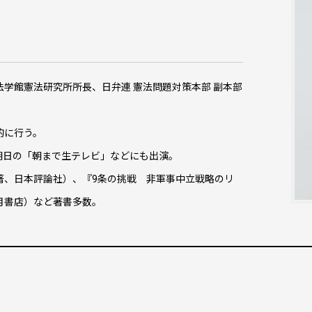
学館憲法研究所所長、日弁連 憲法問題対策本部 副本部
的に行う。
朝日の「朝まで生テレビ」などにも出演。
著、日本評論社）、『9条の挑戦 非軍事中立戦略のリ
月書店）など著書多数。