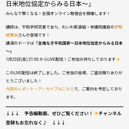
日米地位協定からみる日本～」
みんなで賢くなる！全国オンライン勉強会を開催します！
講師は、平和学研究者であり、れいわ新選組・参議院議員の
伊勢
崎賢治
さんの登場です！
講演のテーマは
『主権なき平和国家～日米地位協定からみる日本
～』
1月23日(金) 21:00 からLIVE配信！ご参加お待ちしております
このLIVE配信は終了しました。ご参加の皆様、ご盛況賜りありが
とうございました！
今回のレポート・アーカイブはこちら
で、ご案内を予定しており
ます。
↓↓↓ 予告編動画、ぜひご覧ください！
チャンネル
登録もお忘れなく♪ ↓↓↓