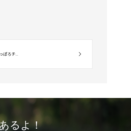
ぽろチ...
あるよ！