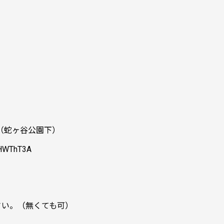
（蛇ヶ谷公園下）
SHWThT3A
さい。（無くても可）