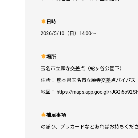
日時
2026/5/10（日）14:00〜
場所
玉名市立願寺交差点（蛇ヶ谷公園下）
住所： 熊本県玉名市立願寺交差点バイパス
地図： https://maps.app.goo.gl/rJGQi5o92
補足事項
のぼり、プラカードなどあればお持ちくだ