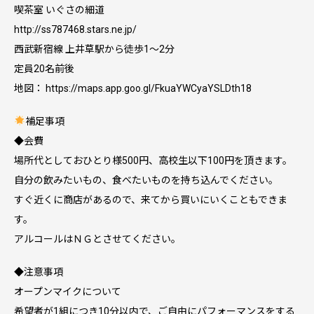
喫茶室 いぐさの細道
http://ss787468.stars.ne.jp/
西武新宿線 上井草駅から徒歩1～2分
定員20名前後
地図： https://maps.app.goo.gl/FkuaYWCyaYSLDth18
補足事項
◆会費
場所代としておひとり様500円、高校生以下100円を頂きます。
自分の飲みたいもの、食べたいものを持ち込んでください。
すぐ近くに商店があるので、来てから買いにいくこともできま
す。
アルコールはＮＧとさせてください。
◆注意事項
オープンマイクについて
希望者が1組につき10分以内で、ご自由にパフォーマンスをする