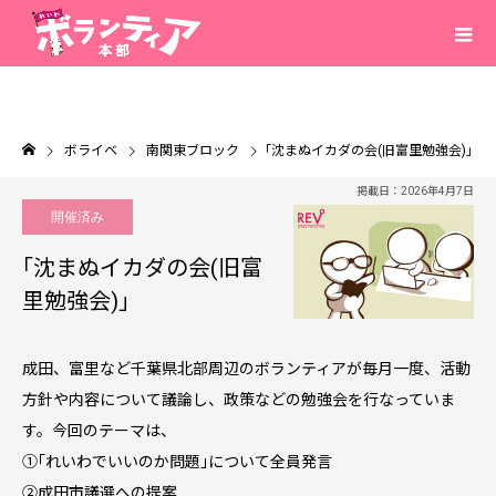
ボライベ
南関東ブロック
｢沈まぬイカダの会(旧富里勉強会)｣
掲載日：2026年4月7日
開催済み
｢沈まぬイカダの会(旧富
里勉強会)｣
成田、富里など千葉県北部周辺のボランティアが毎月一度、活動
方針や内容について議論し、政策などの勉強会を行なっていま
す。今回のテーマは、
①｢れいわでいいのか問題｣について全員発言
➁成田市議選への提案