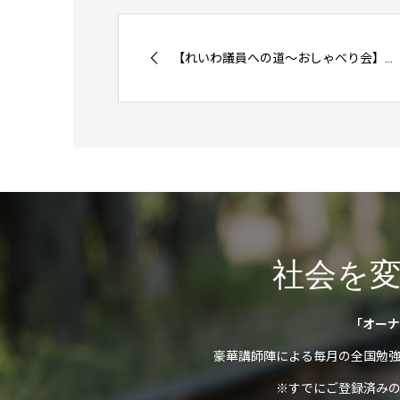
【れいわ議員への道〜おしゃべり会】...
社会を
「オーナ
豪華講師陣による毎月の全国勉
※すでにご登録済み