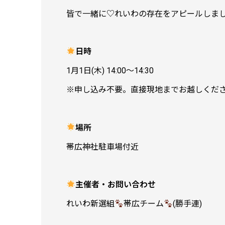
皆で一緒に♡れいわの存在をアピールしましょう～
日時
1月1日(木) 14:00～14:30
※申し込み不要。直接現地までお越しくだ
場所
帯広神社駐車場付近
主催者・お問い合わせ
れいわ新選組
帯広チーム
(勝手連)