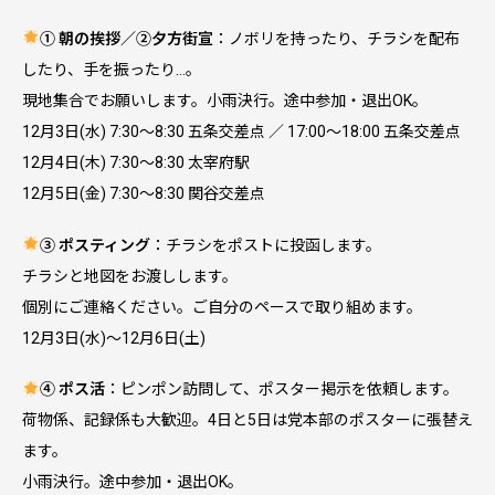
① 朝の挨拶／②夕方街宣
：ノボリを持ったり、チラシを配布
したり、手を振ったり…。
現地集合でお願いします。小雨決行。途中参加・退出OK。
12月3日(水) 7:30～8:30 五条交差点 ／ 17:00～18:00 五条交差点
12月4日(木) 7:30～8:30 太宰府駅
12月5日(金) 7:30～8:30 関谷交差点
③ ポスティング
：チラシをポストに投函します。
チラシと地図をお渡しします。
個別にご連絡ください。ご自分のペースで取り組めます。
12月3日(水)～12月6日(土)
④ ポス活
：ピンポン訪問して、ポスター掲示を依頼します。
荷物係、記録係も大歓迎。4日と5日は党本部のポスターに張替え
ます。
小雨決行。途中参加・退出OK。