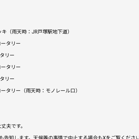
 西口デッキ（雨天時：JR戸塚駅地下道）
口 ロータリー
ロータリー
口 ロータリー
ロータリー
駅 西口 ロータリー（雨天時：モノレール口）
大丈夫です。
も告知します。天候等の事情で中止する場合もXをご覧くださ