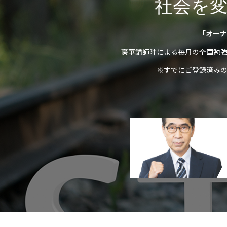
社会を
「オーナ
豪華講師陣による毎月の全国勉
※すでにご登録済み