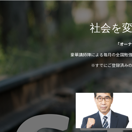
社会を
「オーナ
豪華講師陣による毎月の全国勉
※すでにご登録済み