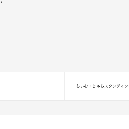
す。
ちぃむ・じゅらスタンディングin