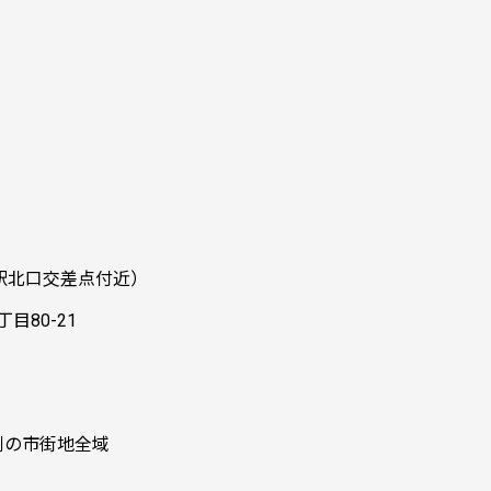
駅北口交差点付近）
80-21
側の市街地全域