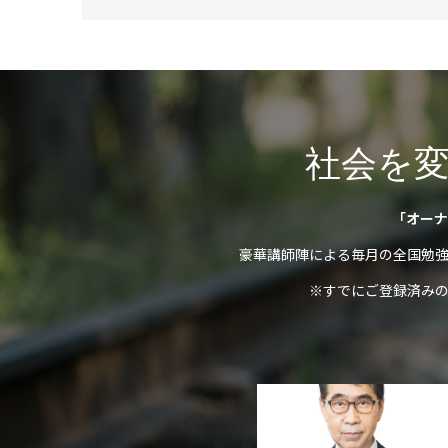
社会を
「オーナ
豪華講師陣による毎月の全国勉
※すでにご登録済み